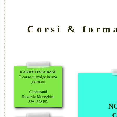
Corsi
& forma
NO
C